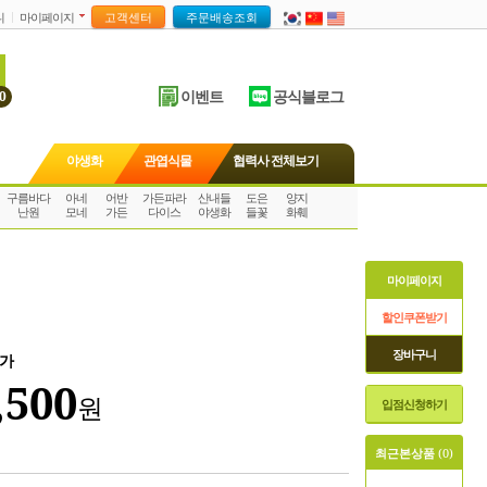
니
마이페이지
이벤트
공식블로그
0
야생화
관엽식물
협력사 전체보기
구름바다
아네
어반
가든파라
산내들
도은
양지
난원
모네
가든
다이스
야생화
들꽃
화훼
마이페이지
할인쿠폰받기
장바구니
가
,500
원
입점신청하기
최근본상품
(0)