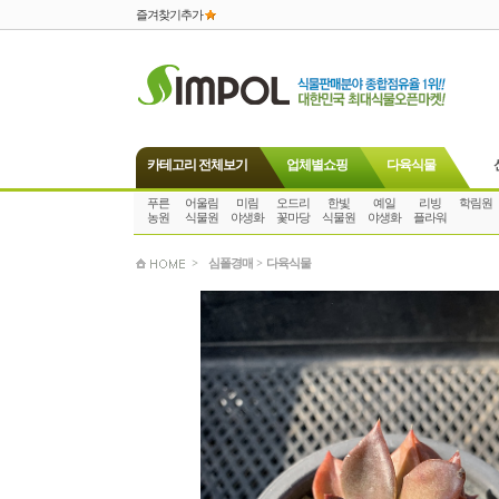
즐겨찾기추가
카테고리 전체보기
업체별쇼핑
다육식물
푸른
어울림
미림
오드리
한빛
예일
리빙
학림원
농원
식물원
야생화
꽃마당
식물원
야생화
플라워
>
심폴경매
>
다육식물