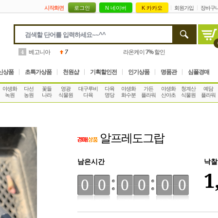
시작화면
회원가입
장바구
몬스테라
3
꽃피는 길목
10%
할인
5
신상품
초특가상품
천원샵
기획할인전
인기상품
명품관
심폴경매
야생화
다선
꽃들
영광
대구루비
다육
야생화
가든
야생화
청계산
예담
녹원
농원
나라
식물원
다육
명당
화수분
플라워
산야초
식물원
플라워
알프레도그랍
남은시간
낙찰
1
00
00
00