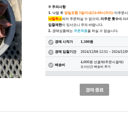
※ 주의사항
1.
낙찰 후
당일포함 3일이내(24:00시까지)
미주문시
낙찰취소
되어 주문하실 수 없으며,
미주문 횟수
에 따
입찰제한
이 있사오니 주의 바랍니다.
2.
경매상품에는
쿠폰적용
을 하실 수 없습니다.
경매 시작가
1,500원
경매 입찰기간
2024/12/08 12:51 ~
2024/12/0
4,000원 선결제(주문시결제)
배송비
도서산간 배송비 추가
경매 종료