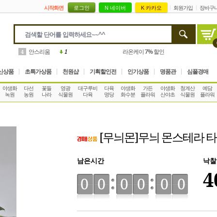
시작화면
회원가입
장바구
고사리
1
꽃피는 길목
10%
할인
5
신상품
초특가상품
천원샵
기획할인전
인기상품
명품관
심폴경매
야생화
다선
꽃들
영광
대구루비
다육
야생화
가든
야생화
청계산
예담
녹원
농원
나라
식물원
다육
명당
화수분
플라워
산야초
식물원
플라워
[무늬몬]무늬 몬스테라
남은시간
낙찰
4
00
00
00