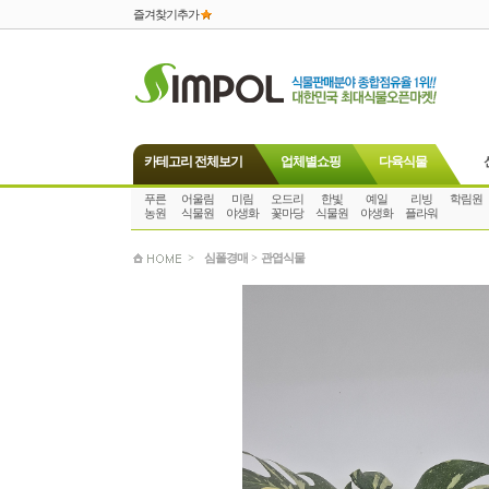
즐겨찾기추가
카테고리 전체보기
업체별쇼핑
다육식물
푸른
어울림
미림
오드리
한빛
예일
리빙
학림원
농원
식물원
야생화
꽃마당
식물원
야생화
플라워
>
심폴경매
>
관엽식물