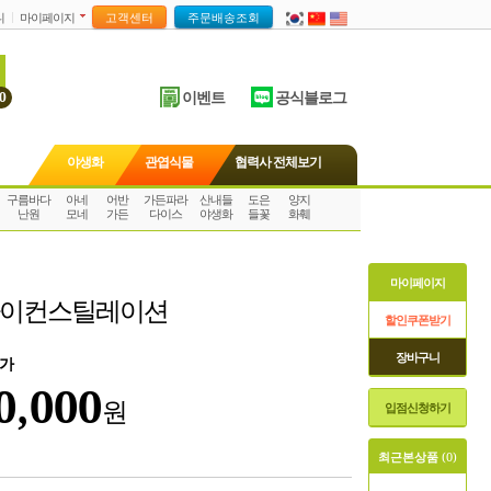
니
마이페이지
이벤트
공식블로그
0
야생화
관엽식물
협력사 전체보기
구름바다
아네
어반
가든파라
산내들
도은
양지
난원
모네
가든
다이스
야생화
들꽃
화훼
마이페이지
 타이컨스틸레이션
할인쿠폰받기
장바구니
가
0,000
원
입점신청하기
최근본상품
(0)