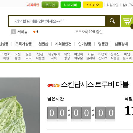
시작화면
회원가입
장바구
제라늄
4
포트모아
10%
할인
6
신상품
초특가상품
천원샵
기획할인전
인기상품
명품관
심폴경매
야생화
다선
꽃들
영광
대구루비
다육
야생화
가든
야생화
청계산
예담
녹원
농원
나라
식물원
다육
명당
화수분
플라워
산야초
식물원
플라워
스킨답서스 트루비 마블
남은시간
낙찰
1
00
00
00