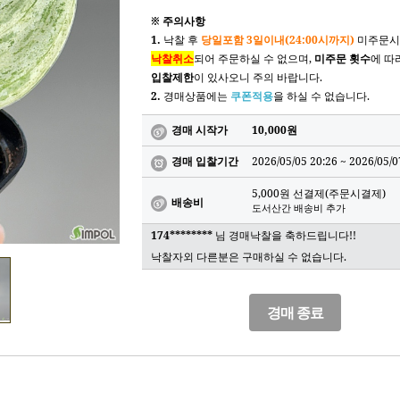
※ 주의사항
1.
낙찰 후
당일포함 3일이내(24:00시까지)
미주문시
낙찰취소
되어 주문하실 수 없으며,
미주문 횟수
에 따
입찰제한
이 있사오니 주의 바랍니다.
2.
경매상품에는
쿠폰적용
을 하실 수 없습니다.
경매 시작가
10,000원
경매 입찰기간
2026/05/05 20:26 ~
2026/05/0
5,000원 선결제(주문시결제)
배송비
도서산간 배송비 추가
174********
님 경매낙찰을 축하드립니다!!
낙찰자외 다른분은 구매하실 수 없습니다.
경매 종료