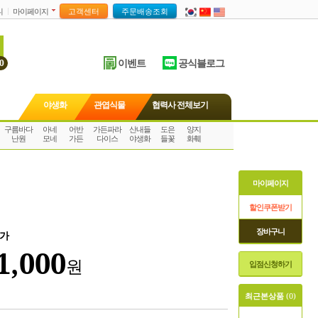
니
마이페이지
이벤트
공식블로그
0
야생화
관엽식물
협력사 전체보기
구름바다
아네
어반
가든파라
산내들
도은
양지
난원
모네
가든
다이스
야생화
들꽃
화훼
마이페이지
할인쿠폰받기
장바구니
가
1,000
원
입점신청하기
최근본상품
(0)