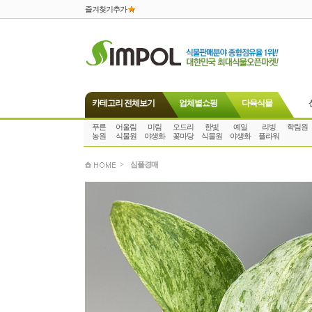
즐겨찾기추가
카테고리 전체보기
업체별쇼핑
다육식물
푸른
어울림
미림
오드리
한빛
예일
리빙
학림원
농원
식물원
야생화
꽃마당
식물원
야생화
플라워
>
심폴경매