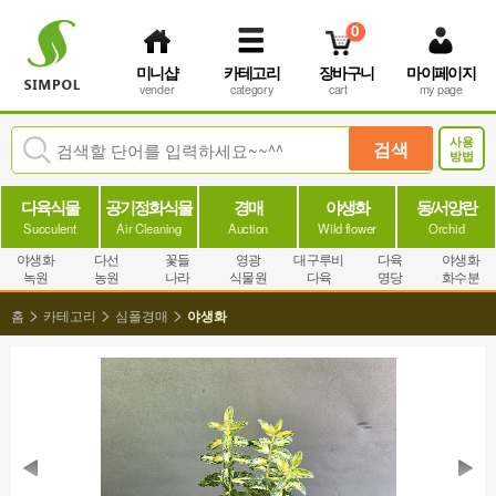
0
미니샵
카테고리
장바구니
마이페이지
vender
category
cart
my page
사용
검색
방법
다육식물
공기정화식물
경매
야생화
동/서양란
Succulent
Air Cleaning
Auction
Wild flower
Orchid
야생화
다선
꽃들
영광
대구루비
다육
야생화
녹원
농원
나라
식물원
다육
명당
화수분
>
>
>
홈
카테고리
심폴경매
야생화