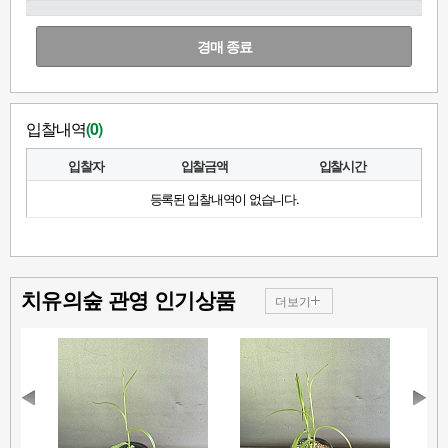
경매 종료
입찰내역
(
0
)