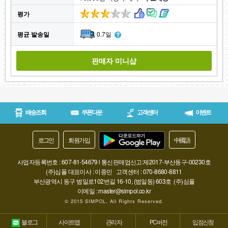
평가
평균 발송일
0.7일
판매자 미니샵
배송조회
쿠폰다운
고객센터
이벤트
로그인
회원가입
中國語
사업자등록번호 : 607-81-54679 l 통신판매업신고:제2017-부산동구-00230호
(주)심폴 대표이사 : 이종민
고객센터 : 070-8680-8811
부산광역시 동구 범일로102번길 16-10, (범일동) 603호 (주)심폴
이메일 : master@simpol.co.kr
© 2015 SIMPOL. All Rights Reserved.
블로그
사이트맵
관리자
PC버전
입점신청