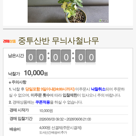
중투산반 무늬사철나무
00
00
00
남은시간
10,000
낙찰가
원
※ 주의사항
낙찰 후
미주문시
되어 주문하
1.
당일포함 3일이내(24:00시까지)
낙찰취소
실 수 없으며,
에 따라
이 있사오니 주의 바랍니다.
미주문 횟수
입찰제한
경매상품에는
을 하실 수 없습니다.
2.
쿠폰적용
경매 시작가
10,000원
경매 입찰기간
2026/06/03 09:32 ~
2026/06/06 21:00
4,000원 선결제(주문시결제)
배송비
도서산간 배송비 추가