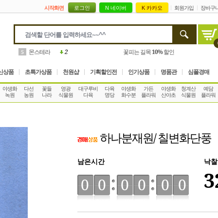
시작화면
회원가입
장바구
몬스테라
2
꽃피는 길목
10%
할인
5
신상품
초특가상품
천원샵
기획할인전
인기상품
명품관
심폴경매
야생화
다선
꽃들
영광
대구루비
다육
야생화
가든
야생화
청계산
예담
녹원
농원
나라
식물원
다육
명당
화수분
플라워
산야초
식물원
플라워
하나분재원/ 칠변화단풍
남은시간
낙찰
3
00
00
00