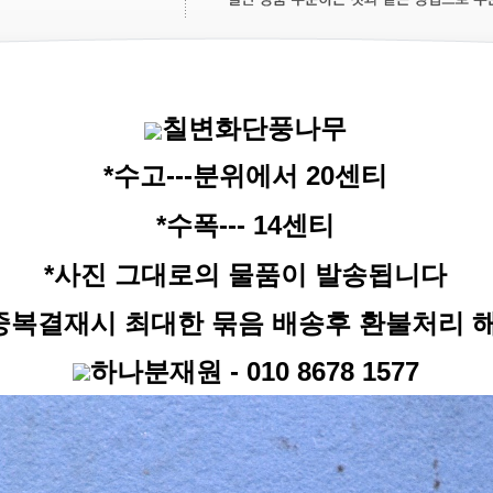
칠변화단풍나무
*수고---분위에서 20
센티
*수폭--- 14
센
티
*사진 그대로의 물품이 발송됩니다
중복결재시 최대한 묶음 배송후 환불처리 
하나분재원
- 010 8678 1577