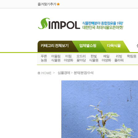
즐겨찾기추가
카테고리 전체보기
업체별쇼핑
다육식물
푸른
어울림
미림
오드리
한빛
예일
리빙
학림원
농원
식물원
야생화
꽃마당
식물원
야생화
플라워
>
심폴경매
>
분재/분경/수석