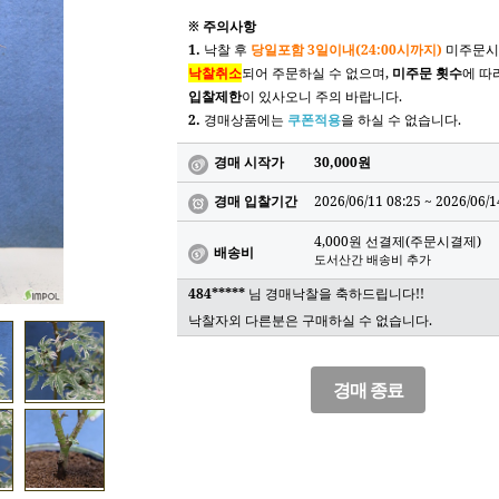
※ 주의사항
1.
낙찰 후
당일포함 3일이내(24:00시까지)
미주문시
낙찰취소
되어 주문하실 수 없으며,
미주문 횟수
에 따
입찰제한
이 있사오니 주의 바랍니다.
2.
경매상품에는
쿠폰적용
을 하실 수 없습니다.
경매 시작가
30,000원
경매 입찰기간
2026/06/11 08:25 ~
2026/06/1
4,000원 선결제(주문시결제)
배송비
도서산간 배송비 추가
484*****
님 경매낙찰을 축하드립니다!!
낙찰자외 다른분은 구매하실 수 없습니다.
경매 종료