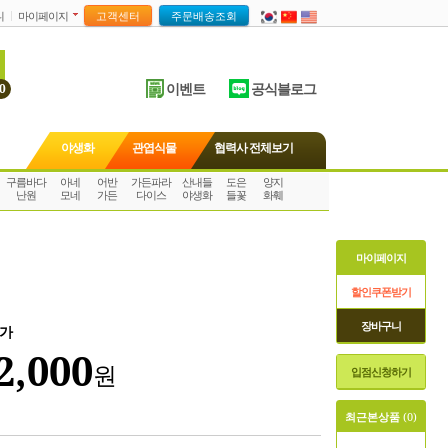
니
마이페이지
이벤트
공식블로그
0
야생화
관엽식물
협력사 전체보기
구름바다
아네
어반
가든파라
산내들
도은
양지
난원
모네
가든
다이스
야생화
들꽃
화훼
마이페이지
할인쿠폰받기
장바구니
가
2,000
원
입점신청하기
최근본상품
(0)