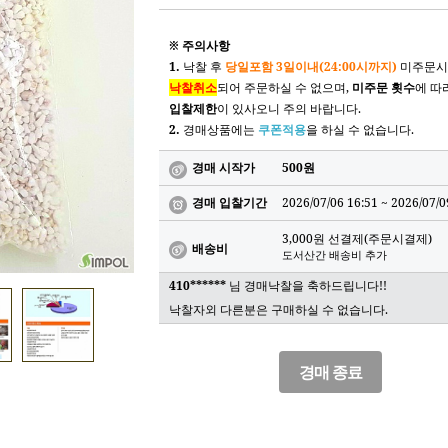
※ 주의사항
1.
낙찰 후
당일포함 3일이내(24:00시까지)
미주문시
낙찰취소
되어 주문하실 수 없으며,
미주문 횟수
에 따
입찰제한
이 있사오니 주의 바랍니다.
2.
경매상품에는
쿠폰적용
을 하실 수 없습니다.
경매 시작가
500원
경매 입찰기간
2026/07/06 16:51 ~
2026/07/0
3,000원 선결제(주문시결제)
배송비
도서산간 배송비 추가
410******
님 경매낙찰을 축하드립니다!!
낙찰자외 다른분은 구매하실 수 없습니다.
경매 종료