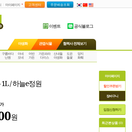
니
마이페이지
이벤트
공식블로그
0
야생화
관엽식물
협력사 전체보기
구름바다
아네
어반
가든파라
산내들
도은
양지
난원
모네
가든
다이스
야생화
들꽃
화훼
마이페이지
1L / 하늘e정원
할인쿠폰받기
장바구니
가
입점신청하기
00
원
최근본상품
(0)