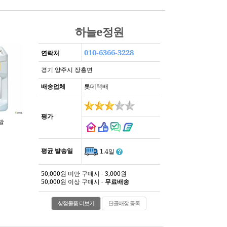
하늘e정원
010-6366-3228
연락처
경기 양주시 장흥면
배송업체
롯데택배
평가
평균 발송일
1.4일
50,000원 미만 구매시 - 3,000원
50,000원 이상 구매시 -
무료배송
상점물품 더보기
단골매장 등록