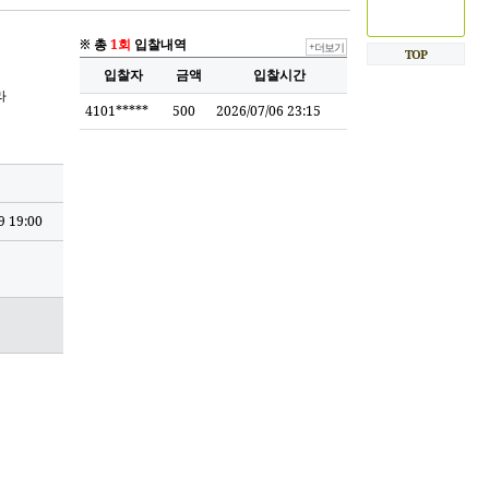
※ 총
1회
입찰내역
+더보기
TOP
입찰자
금액
입찰시간
라
4101*****
500
2026/07/06 23:15
9 19:00