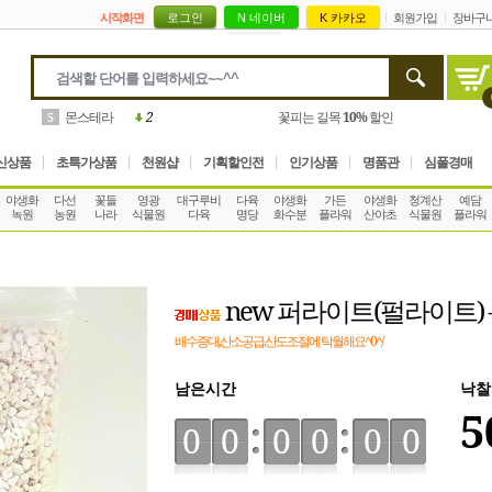
시작화면
회원가입
장바구
몬스테라
2
꽃피는 길목
10%
할인
5
신상품
초특가상품
천원샵
기획할인전
인기상품
명품관
심폴경매
야생화
다선
꽃들
영광
대구루비
다육
야생화
가든
야생화
청계산
예담
녹원
농원
나라
식물원
다육
명당
화수분
플라워
산야초
식물원
플라워
new 퍼라이트(펄라이트) - 
배수증대,산소공급,산도조절에 탁월해요^0^/
남은시간
낙찰
5
00
00
00